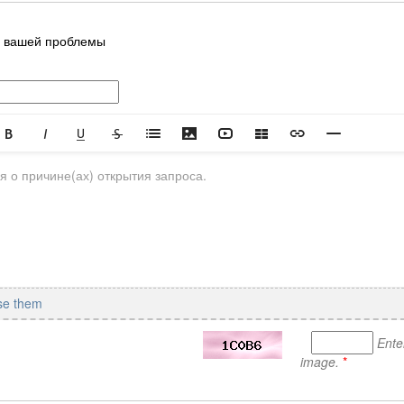
ь вашей проблемы
se them
Ente
image.
*